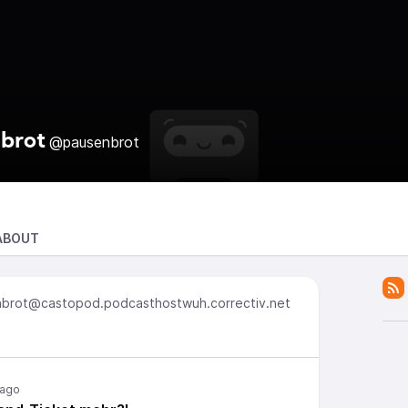
brot
@pausenbrot
ABOUT
brot@castopod.podcasthostwuh.correctiv.net