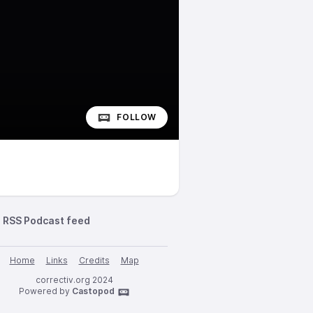
FOLLOW
RSS Podcast feed
Home
Links
Credits
Map
correctiv.org 2024
Powered by
Castopod