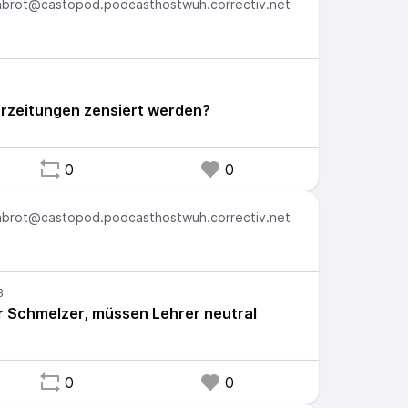
brot@castopod.podcasthostwuh.correctiv.net
rzeitungen zensiert werden?
0
0
brot@castopod.podcasthostwuh.correctiv.net
rr Schmelzer, müssen Lehrer neutral
0
0