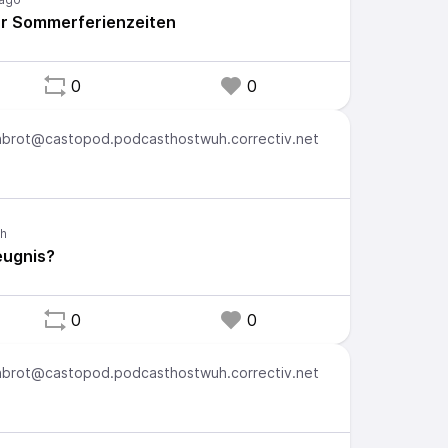
ür Sommerferienzeiten
0
0
brot@castopod.podcasthostwuh.correctiv.net
eugnis?
0
0
brot@castopod.podcasthostwuh.correctiv.net