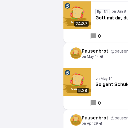
Ep. 31
Gott mit dir, 
24:37
0
Pausenbrot
@pausen
So geht Schul
5:28
0
Pausenbrot
@pausen