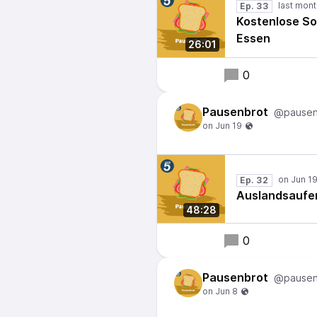
Ep. 33
Kostenlose So
Essen
26:01
0
Pausenbrot
@pausen
Ep. 32
Auslandsaufen
48:28
0
Pausenbrot
@pausen