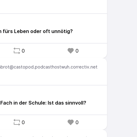
n fürs Leben oder oft unnötig?
0
0
brot@castopod.podcasthostwuh.correctiv.net
 Fach in der Schule: Ist das sinnvoll?
0
0