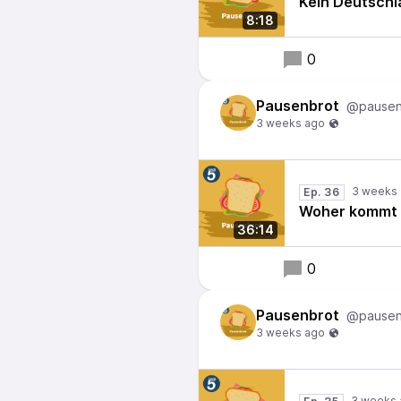
Kein Deutschl
8:18
0
Pausenbrot
@pausen
Ep. 36
Woher kommt 
36:14
0
Pausenbrot
@pausen