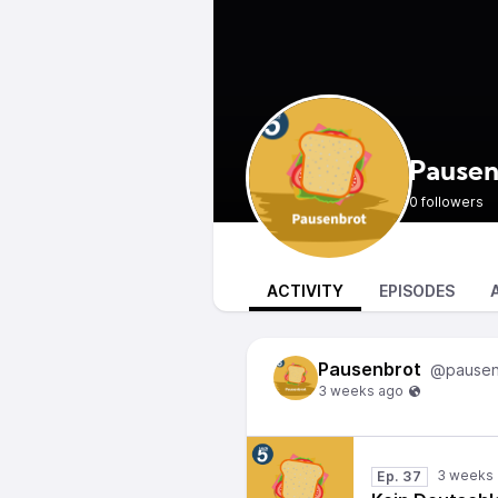
Pausen
0 followers
ACTIVITY
EPISODES
Pausenbrot
@pausen
Ep. 37