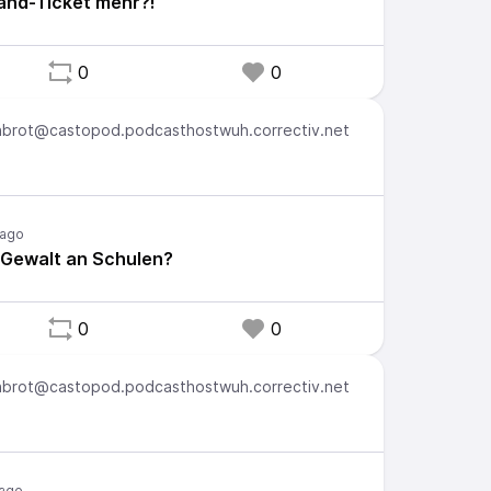
and-Ticket mehr?!
0
0
brot@castopod.podcasthostwuh.correctiv.net
Gewalt an Schulen?
0
0
brot@castopod.podcasthostwuh.correctiv.net