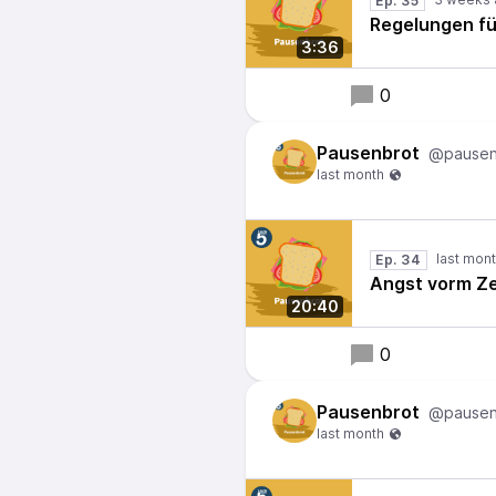
Ep. 35
Regelungen f
3:36
0
Pausenbrot
@pausen
Ep. 34
Angst vorm Z
20:40
0
Pausenbrot
@pausen