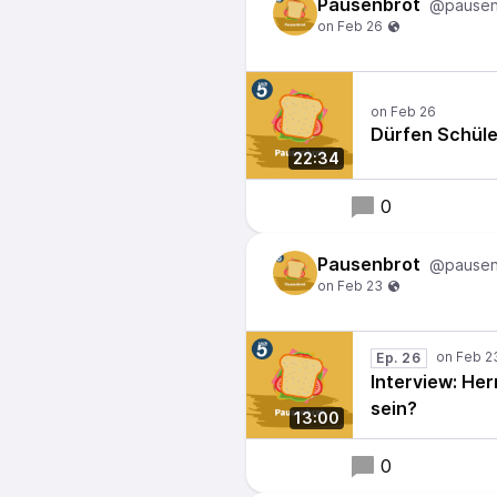
Pausenbrot
@pausen
Dürfen Schüle
22:34
0
Pausenbrot
@pausen
Ep. 26
Interview: He
sein?
13:00
0