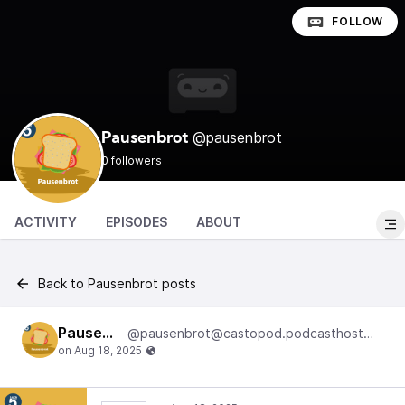
FOLLOW
@pausenbrot
Pausenbrot
0 followers
ACTIVITY
EPISODES
ABOUT
Back to Pausenbrot posts
Pausenbrot
@pausenbrot@castopod.podcasthostwuh.correctiv.net