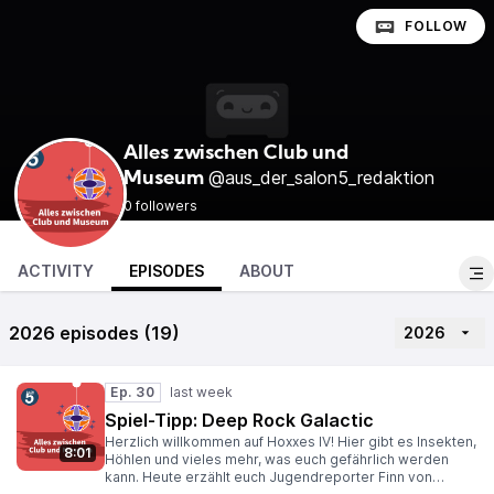
FOLLOW
Alles zwischen Club und
@aus_der_salon5_redaktion
Museum
0 followers
ACTIVITY
EPISODES
ABOUT
2026 episodes (19)
2026
Ep. 30
Spiel-Tipp: Deep Rock Galactic
Herzlich willkommen auf Hoxxes IV! Hier gibt es Insekten,
8:01
Höhlen und vieles mehr, was euch gefährlich werden
kann. Heute erzählt euch Jugendreporter Finn von