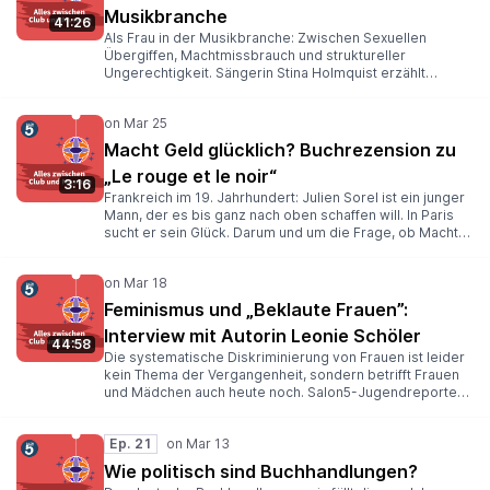
Musikbranche
41:26
Als Frau in der Musikbranche: Zwischen Sexuellen
Übergiffen, Machtmissbrauch und struktureller
Ungerechtigkeit. Sängerin Stina Holmquist erzählt
Jugendreporterin Amalia, wie es ist, als junge Frau Musik
zu machen! Dieses Gespräch ist eine Aufzeichnung vom
Schaufenstergespräch am 27. März 2026.
Macht Geld glücklich? Buchrezension zu
„Le rouge et le noir“
3:16
Frankreich im 19. Jahrhundert: Julien Sorel ist ein junger
Mann, der es bis ganz nach oben schaffen will. In Paris
sucht er sein Glück. Darum und um die Frage, ob Macht
und Geld wirklich glücklich machen, geht es in Henri
Beyles Buch „Le rouge et le noir“, oder zu Deutsch: „Rot
und Schwarz”. Das stellt euch Jugendreporter Jonah in
seinem Podcast vor.
Feminismus und „Beklaute Frauen”:
Interview mit Autorin Leonie Schöler
44:58
Die systematische Diskriminierung von Frauen ist leider
kein Thema der Vergangenheit, sondern betrifft Frauen
und Mädchen auch heute noch. Salon5-Jugendreporterin
Leonie spricht mit der Journalistin, Historikerin und
Autorin Leonie Schöler über Feminismus, eigene
Ep. 21
Erfahrungen und aktuelle Perspektiven.
Wie politisch sind Buchhandlungen?