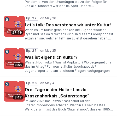
Pandemie: von den Ursprüngen bis zu den Folgen für
uns alle. Kinostart war der 16. April. Unsere
Jugendreporterin Romance hat ihn sich angeschaut und
verrät im Podcast, ob ihr den Film schauen solltet.
Ep. 27
Let’s talk: Das verstehen wir unter Kultur!
Wenn es um Kultur geht, denken die Jugendreporter
27:49
Ryan und Saskia direkt ans Kino! In diesem Laberpodcast
erzählen sie, welchen Film sie zuletzt gesehen haben.
Außerdem sprechen sie darüber, dass immer wieder
rassistische Erzählungen in Filmen und Musik auftauchen.
Ep. 27
Was das mit der diesjährigen ESC-Kandidatin zu tun hat,
erfahrt ihr in der neuesten Folge!
Was ist eigentlich Kultur?
Was ist Hochkultur? Was ist Popkultur? Wo begegnet uns
3:55
das im Alltag? Für wen ist Kultur überhaupt da?
Jugendreporter Liam ist diesen Fragen nachgegangen
und erzählt euch davon im Podcast. Hört rein!
Ep. 26
Drei Tage in der Hölle - Laszlo
Krasznahorkais „Satanstango“
3:47
Im Jahr 2025 hat Laszlo Krasznahorkai den
Literaturnobelpreis erhalten. Weithin als sein bestes
Werk gerühmt ist das Buch “Satanstango”, dass er 1985
veröffentlichte. Es spielt in einem beinahe verlassenen