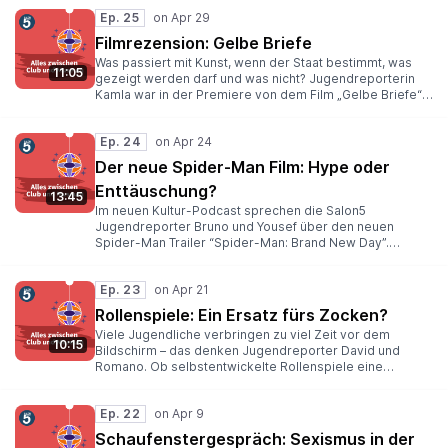
ungarischem Dorf, das den Titel “Hölle” wohl nicht allzu
Ep. 25
unverdient tragen würde. Mit ihm und den tragischen und
herzzerreißenden Dingen, die sich dort abspielen, hat
Filmrezension: Gelbe Briefe
sich Jonah in seinem Podcast beschäftigt.
Was passiert mit Kunst, wenn der Staat bestimmt, was
11:05
gezeigt werden darf und was nicht? Jugendreporterin
Kamla war in der Premiere von dem Film „Gelbe Briefe“
von İlker Çatak. Dieser behandelt genau das! In diesem
Podcast erzählt Kamla, wie sie den Film fand und was sie
Ep. 24
gelernt hat. Hört auf jeden Fall rein.
Der neue Spider-Man Film: Hype oder
Enttäuschung?
13:45
Im neuen Kultur-Podcast sprechen die Salon5
Jugendreporter Bruno und Yousef über den neuen
Spider-Man Trailer “Spider-Man: Brand New Day”.
Außerdem haben sie über die Schauspieler und deren
Persönlichkeiten geredet. Hört gerne rein!
Ep. 23
Rollenspiele: Ein Ersatz fürs Zocken?
Viele Jugendliche verbringen zu viel Zeit vor dem
10:15
Bildschirm – das denken Jugendreporter David und
Romano. Ob selbstentwickelte Rollenspiele eine
Alternative sind und mit dem Zocken mithalten können,
erfahrt ihr in diesem Podcast.
Ep. 22
Schaufenstergespräch: Sexismus in der