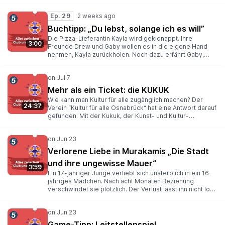
seinem Lieblingsspiel Deep Rock Galactic und warum es
euch vielleicht auch gefallen kann!
Ep. 29
Buchtipp: „Du lebst, solange ich es will”
Die Pizza-Lieferantin Kayla wird gekidnappt. Ihre
3:00
Freunde Drew und Gaby wollen es in die eigene Hand
nehmen, Kayla zurückholen. Noch dazu erfährt Gaby,
dass der Entführer eigentlich hinter ihr her war. Was Drew
und Gaby machen, um Kayla zu retten, erzählt April Henry
in ihrem Buch „Du lebst, solange ich es will.” Unsere
Jugendreporterin Merry stellt es euch vor.
Mehr als ein Ticket: die KUKUK
Wie kann man Kultur für alle zugänglich machen? Der
24:37
Verein “Kultur für alle Osnabrück“ hat eine Antwort darauf
gefunden. Mit der Kukuk, der Kunst- und Kultur-
Unterstützungskarte können Menschen mit wenig Geld
zu kulturellen Veranstaltungen gehen. Jugendreporter
Leon hat mit Max Ciolek, dem Vorsitzenden und Gründer
der Organisation gesprochen und wollte mehr über das
Verlorene Liebe in Murakamis „Die Stadt
Konzept und seine Erfahrungen wissen. Hört doch mal
und ihre ungewisse Mauer“
rein!
3:59
Ein 17-jähriger Junge verliebt sich unsterblich in ein 16-
jähriges Mädchen. Nach acht Monaten Beziehung
verschwindet sie plötzlich. Der Verlust lässt ihn nicht los
und begleitet ihn viele Jahre. Wie der junge Mann
Heilung sucht und in seine Seele eintaucht, erzählt Haruki
Murakami in seinem Buch: “Die Stadt und ihre ungewisse
Mauer”. Jugendreporter Jonah stellt es euch in diesem
Game-Tipp: Leitstellenspiel