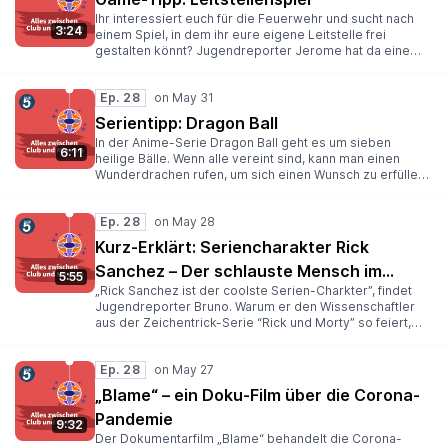
Podcast vor!
Ihr interessiert euch für die Feuerwehr und sucht nach
3:24
einem Spiel, in dem ihr eure eigene Leitstelle frei
gestalten könnt? Jugendreporter Jerome hat da eine
Spielempfehlung für euch! Was genau man im Game
macht und wie es funktioniert, erfahrt ihr in diesem
Ep. 28
Podcast.
Serientipp: Dragon Ball
In der Anime-Serie Dragon Ball geht es um sieben
6:11
heilige Bälle. Wenn alle vereint sind, kann man einen
Wunderdrachen rufen, um sich einen Wunsch zu erfüllen.
Son Goku und seine Freunde begeben sich auf die
Suche nach den Dragon Balls und erleben dabei viele
Ep. 28
Abenteuer. Warum Yousef die Serie und vor allem den
Hauptcharakter Son Goku feiert, hört ihr im Podcast!
Kurz-Erklärt: Seriencharakter Rick
Sanchez – Der schlauste Mensch im
5:55
„Rick Sanchez ist der coolste Serien-Charkter”, findet
Universum
Jugendreporter Bruno. Warum er den Wissenschaftler
aus der Zeichentrick-Serie “Rick und Morty” so feiert,
hört ihr im Podcast.
Ep. 28
„Blame“ – ein Doku-Film über die Corona-
Pandemie
9:32
Der Dokumentarfilm „Blame“ behandelt die Corona-