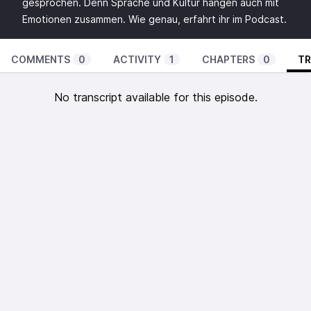
gesprochen. Denn Sprache und Kultur hängen auch mit
Emotionen zusammen. Wie genau, erfahrt ihr im Podcast.
COMMENTS
0
ACTIVITY
1
CHAPTERS
0
TR
No transcript available for this episode.