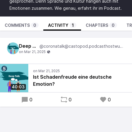
gesprochen. Denn Sprache und Kultur hängen auch mit
Emotionen zusammen. Wie genau, erfahrt ihr im Podcast.
COMMENTS
0
ACTIVITY
1
CHAPTERS
0
TR
Deep Talk
@coronatalk@castopod.podcasthostwuh.correctiv.net
Ist Schadenfreude eine deutsche
Emotion?
40:03
0
0
0