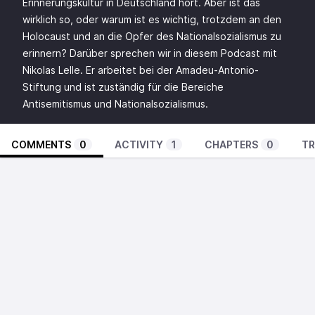
Erinnerungskultur in Deutschland hört. Aber ist das
wirklich so, oder warum ist es wichtig, trotzdem an den
Holocaust und an die Opfer des Nationalsozialismus zu
erinnern? Darüber sprechen wir in diesem Podcast mit
Nikolas Lelle. Er arbeitet bei der Amadeu-Antonio-
Stiftung und ist zuständig für die Bereiche
Antisemitismus und Nationalsozialismus.
COMMENTS
0
ACTIVITY
1
CHAPTERS
0
TR