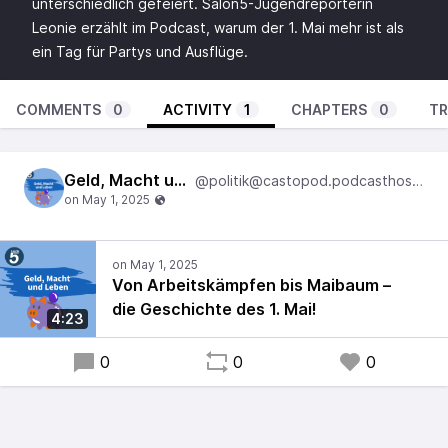
unterschiedlich gefeiert. Salon5-Jugendreporterin
Leonie erzählt im Podcast, warum der 1. Mai mehr ist als
ein Tag für Partys und Ausflüge.
COMMENTS
0
ACTIVITY
1
CHAPTERS
0
TR
Geld, Macht und Leben
@politik@castopod.podcasthostwuh.correctiv.net
Von Arbeitskämpfen bis Maibaum –
die Geschichte des 1. Mai!
4:23
0
0
0