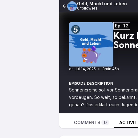
Geld, Macht und Leben
0 followers
Ep. 12
Kurz 
Sonn
•
3min 45s
EPISODE DESCRIPTION
Sonnencreme soll vor Sonnenbran
vorbeugen. So weit, so bekannt. 
genau? Das erklärt euch Jugendr
COMMENTS
0
ACTIVIT