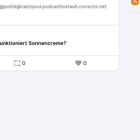
@politik@castopod.podcasthostwuh.correctiv.net
 funktioniert Sonnencreme?
0
0