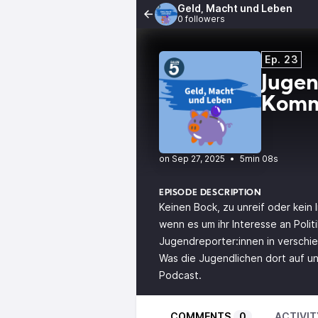
Geld, Macht und Leben
0 followers
Ep. 23
Jugen
Kommu
•
5min 08s
EPISODE DESCRIPTION
Keinen Bock, zu unreif oder kein
wenn es um ihr Interesse an Poli
Jugendreporter:innen in verschi
Was die Jugendlichen dort auf un
Podcast.
COMMENTS
0
ACTIVIT