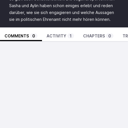
Sasha und Aylin haben schon einiges erlebt und reden
darüber, wie sie sich engagieren und welche Aussagen
sie im politischen Ehrenamt nicht mehr hören können.
COMMENTS
0
ACTIVITY
1
CHAPTERS
0
TR