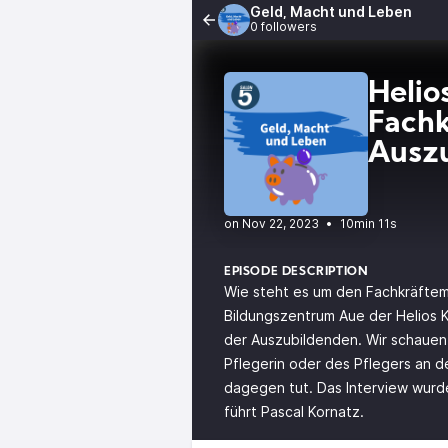
Geld, Macht und Leben
0 followers
Helio
Fachk
Ausz
•
10min 11s
EPISODE DESCRIPTION
Wie steht es um den Fachkräftema
Bildungszentrum Aue der Helios Kl
der Auszubildenden. Wir schaue
Pflegerin oder des Pflegers an 
dagegen tut. Das Interview wurd
führt Pascal Kornatz.