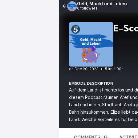
Geld, Macht und Leben
0 followers
E-Sco
•
51min 00s
EPISODE DESCRIPTION
Auf dem Land ist nichts los und d
diesem Podcast räumen Aref und 
Land und in der Stadt auf. Aref g
Bahn hinzukommen. Elize liebt d
Land. Welche Vorteile es für beide
COMMENTS
0
ACTIVIT