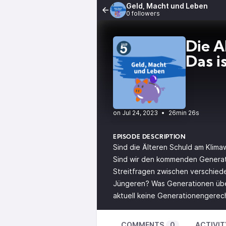
Geld, Macht und Leben
0 followers
Die Ä
Das i
•
26min 26s
EPISODE DESCRIPTION
Sind die Älteren Schuld am Klim
Sind wir den kommenden Generati
Streitfragen zwischen verschied
Jüngeren? Was Generationen über
aktuell keine Generationengerecht
COMMENTS
0
ACTIVIT