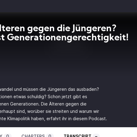
lteren gegen die Jüngeren?
st Generationengerechtigkeit!
awandel und müssen die Jüngeren das ausbaden?
onen etwas schuldig? Schon jetzt gibt es
enen Generationen. Die Älteren gegen die
haupt sind, worüber sie streiten und warum wir
e Klimapolitik haben, erfahrt ihr in diesem Podcast.
Y
0
CHAPTERS
0
TRANSCRIPT
–