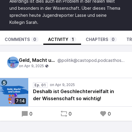
Allerdings ist dies auch ein Problem in der realen Welt
und besonders in der Wissenschaft. Über dieses Thema
sprechen heute Jugendreporter Lasse und seine
Kollegin Sarah.
COMMENTS
0
ACTIVITY
1
CHAPTERS
0
TR
Geld, Macht und Leben
@politik@castopod.podcasthostwuh.correctiv.net
Ep. 01
Deshalb ist Geschlechtervielfalt in
der Wissenschaft so wichtig!
7:14
0
0
0