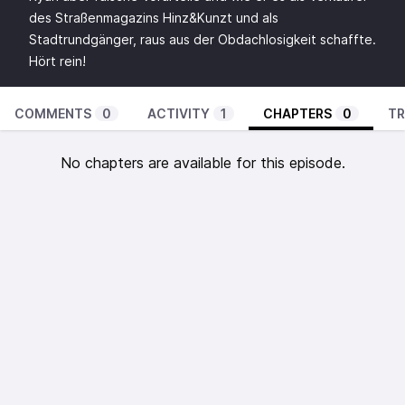
des Straßenmagazins Hinz&Kunzt und als
Stadtrundgänger, raus aus der Obdachlosigkeit schaffte.
Hört rein!
COMMENTS
0
ACTIVITY
1
CHAPTERS
0
TR
No chapters are available for this episode.