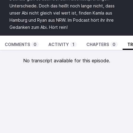
Unterschiede. Doch das heißt noch lange nicht, dass
unser Abi nicht gleich viel wert ist, finden Kamla aus
Hamburg und Ryan aus NRW. Im Podcast hört ihr ihre
Gedanken zum Abi. Hört rein!
COMMENTS
0
ACTIVITY
1
CHAPTERS
0
TR
No transcript available for this episode.