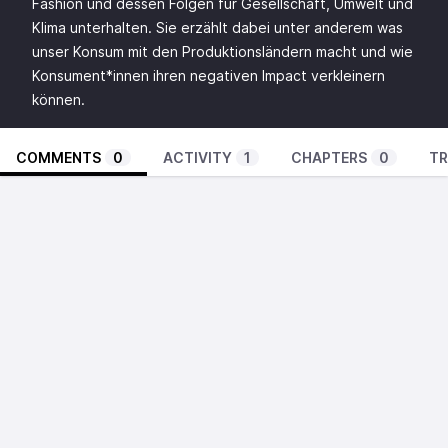
Fashion und dessen Folgen für Gesellschaft, Umwelt und
Klima unterhalten. Sie erzählt dabei unter anderem was
unser Konsum mit den Produktionsländern macht und wie
Konsument*innen ihren negativen Impact verkleinern
können.
COMMENTS
0
ACTIVITY
1
CHAPTERS
0
TR