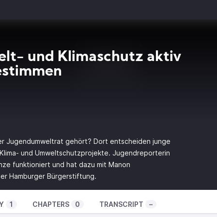
t- und Klimaschutz aktiv
estimmen
er Jugendumweltrat gehört? Dort entscheiden junge
Klima- und Umweltschutzprojekte. Jugendreporterin
nze funktioniert und hat dazu mit Manon
 der Hamburger Bürgerstiftung.
Y
1
CHAPTERS
0
TRANSCRIPT
–