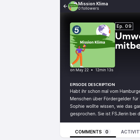
Mission Klima
0 followers
Ep. 09
Umwel
mitb
•
12min 13s
EPISODE DESCRIPTION
Habt ihr schon mal vom Hamburg
Menschen über Fördergelder für 
Sophie wollte wissen, wie das ga
gesprochen. Sie ist FSJlerin bei
COMMENTS
0
ACTIVIT