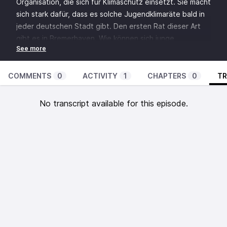
Organisation, die sich für Klimaschutz einsetzt. Sie macht
sich stark dafür, dass es solche Jugendklimaräte bald in
jeder deutschen Stadt gibt. Den ersten Rat dieser Art
gibt es in Bremerhaven. Wie können sich junge
Menschen hier einbringen? Und interessiert das die
Politiker überhaupt, was da besprochen wird? Darüber
spricht Jugendreporter Leon mit Steffi.
COMMENTS
0
ACTIVITY
1
CHAPTERS
0
TR
No transcript available for this episode.