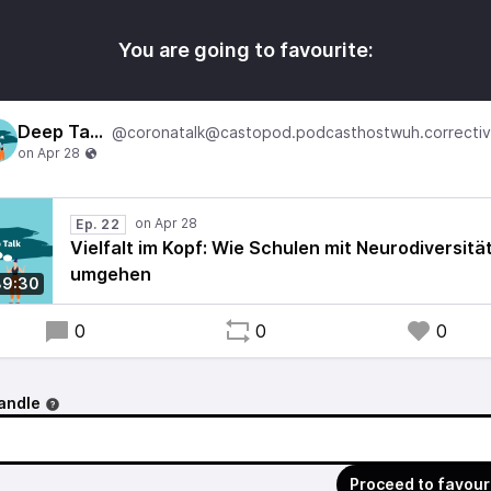
You are going to favourite:
Deep Talk
Ep. 22
Vielfalt im Kopf: Wie Schulen mit Neurodiversitä
umgehen
39:30
0
0
0
andle
Proceed to favour