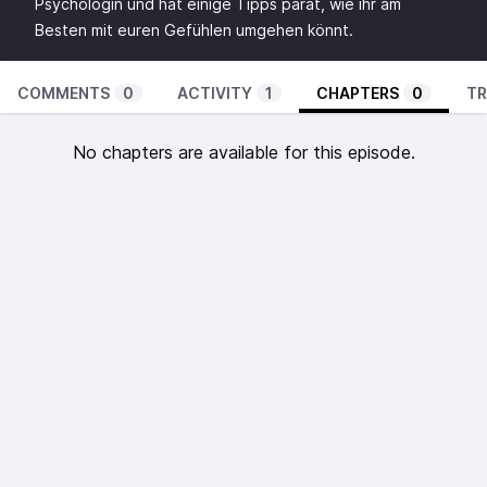
Psychologin und hat einige Tipps parat, wie ihr am
Besten mit euren Gefühlen umgehen könnt.
COMMENTS
0
ACTIVITY
1
CHAPTERS
0
TR
No chapters are available for this episode.