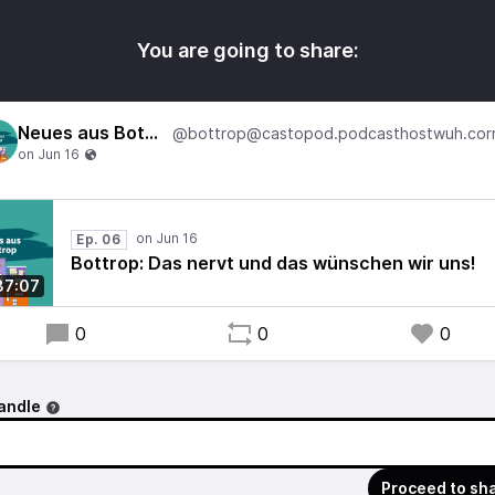
You are going to share:
Neues aus Bottrop
Ep. 06
Bottrop: Das nervt und das wünschen wir uns!
37:07
0
0
0
andle
Proceed to sh