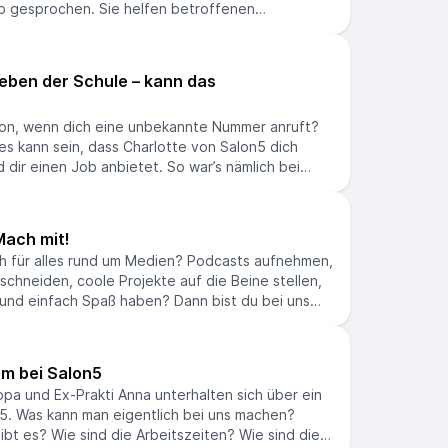
p gesprochen. Sie helfen betroffenen
oblemen innerhalb der Familie. Wie das
aussieht, erfahrt ihr in diesem Podcast. Ihr
 Stellen, an die ihr euch wenden könnt, findet ihr
eben der Schule – kann das
on, wenn dich eine unbekannte Nummer anruft?
es kann sein, dass Charlotte von Salon5 dich
 dir einen Job anbietet. So war’s nämlich bei
mih, der 2020 so in die Klimaredaktion gekommen
 es damals ähnlich, als der damalige
e anrief. Aber schafft man es eigentlich, neben
Mach mit!
ch in einer Redaktion zu arbeiten? Das erzählen
ich für alles rund um Medien? Podcasts aufnehmen,
h!
chneiden, coole Projekte auf die Beine stellen,
 und einfach Spaß haben? Dann bist du bei uns
unserem neuen Podcast sprechen unsere
d unsere FSJlerin Filippa über alles, was Salon5
um bei Salon5
ippa und Ex-Prakti Anna unterhalten sich über ein
n5. Was kann man eigentlich bei uns machen?
bt es? Wie sind die Arbeitszeiten? Wie sind die