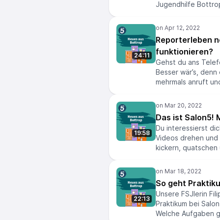
Jugendhilfe Bottro
Jugendlichen bei Pr
Hilfsangebot genau 
braucht auch Hilfe?
Reporterleben n
am Ende der Folge.
funktionieren?
24:11
Gehst du ans Telef
Besser wär’s, denn 
mehrmals anruft und
Salon5-Reporter Se
ist. Bei Filippa war
Redaktionsleiter si
Das ist Salon5! 
der Schule auch no
Du interessierst d
dir Filippa und Semi
19:58
Videos drehen und s
kickern, quatschen
genau richtig! In 
Jugendliche Dina un
angeht.
So geht Praktik
Unsere FSJlerin Fil
22:13
Praktikum bei Salo
Welche Aufgaben gi