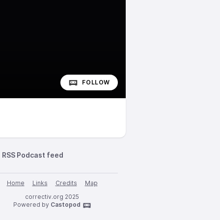
FOLLOW
RSS Podcast feed
Home
Links
Credits
Map
correctiv.org 2025
Powered by
Castopod