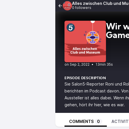
Alles zwischen Club und M
0 followers
Wir w
Game
•
13min 35s
EPISODE DESCRIPTION
Sie Salon5-Reporter Roni und R
berichten im Podcast davon. Von
Aussteller ist alles dabei. Wenn 
gehen, hört ihr hier, wie es war.
COMMENTS
0
ACTIVIT