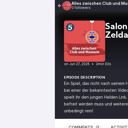
Alles zwischen Club und M
0 followers
Salon
Zeld
•
3min 02s
EPISODE DESCRIPTION
Ein Spiel, das nicht nach seinem 
bei einer der bekanntesten Video
spielt ihr den jungen Helden Link
befreit werden muss und weitere
unbedingt rein!
COMMENTS
0
ACTIVIT