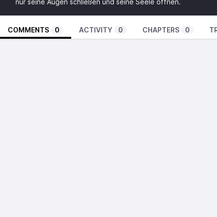
nur seine Augen schließen und seine Seele öffnen.
COMMENTS
0
ACTIVITY
0
CHAPTERS
0
T