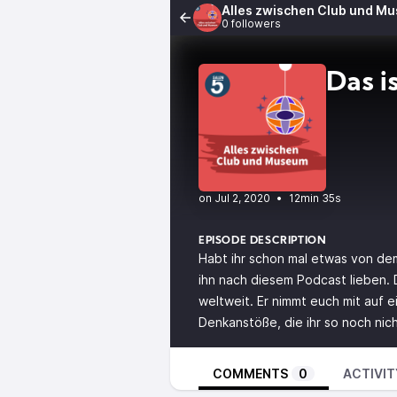
Alles zwischen Club und M
0 followers
Das i
•
12min 35s
EPISODE DESCRIPTION
Habt ihr schon mal etwas von dem
ihn nach diesem Podcast lieben. 
weltweit. Er nimmt euch mit auf e
Denkanstöße, die ihr so noch nich
COMMENTS
0
ACTIVIT