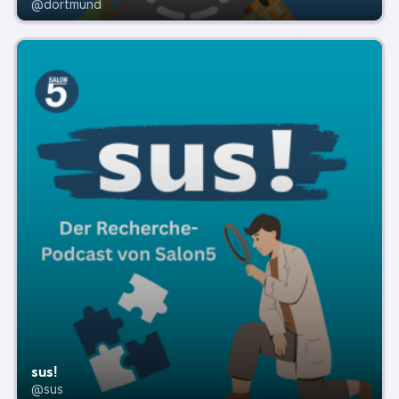
@dortmund
sus!
@sus