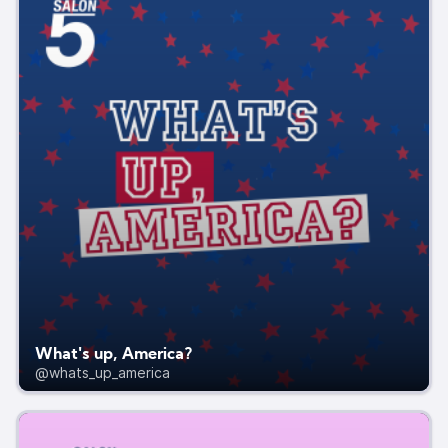
What's up, America?
@whats_up_america