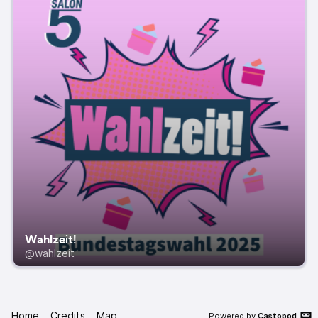
Wahlzeit!
@wahlzeit
Home
Credits
Map
Powered by
Castopod