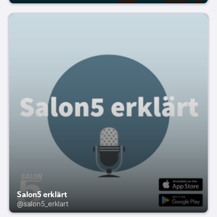
Salon5 erklärt
@salon5_erklart