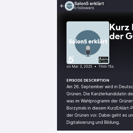
Salon5 erklärt
0 followers
Kurz 
der 
•
7min 15s
EPISODE DESCRIPTION
Am 26. September wird in Deutsc
Grünen. Die Kanzlerkandidatin de
was im Wahlprogramm der Grünen 
Borzymski in diesem KurzErklärt
der Grünen vor. Dabei geht es u
Digitalisierung und Bildung.