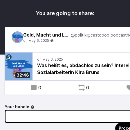
You are going to share:
Geld, Macht und Leben
Was heißt es, obdachlos zu sein? Interv
Sozialarbeiterin Kira Bruns
32:46
0
0
Your handle
Proce