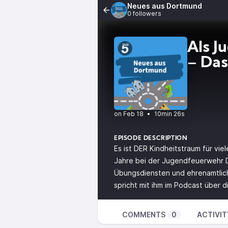
Neues aus Dortmund
0 followers
Als J
– Das
•
10min 26s
EPISODE DESCRIPTION
Es ist DER Kindheitstraum für viel
Jahre bei der Jugendfeuerwehr D
Übungsdiensten und ehrenamtlic
spricht mit ihm im Podcast über d
COMMENTS
0
ACTIVIT