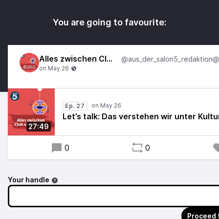
You are going to favourite:
Alles zwischen Club und Museum
Ep. 27
Let’s talk: Das verstehen wir unter Kultu
27:49
0
0
Your handle
Proceed 