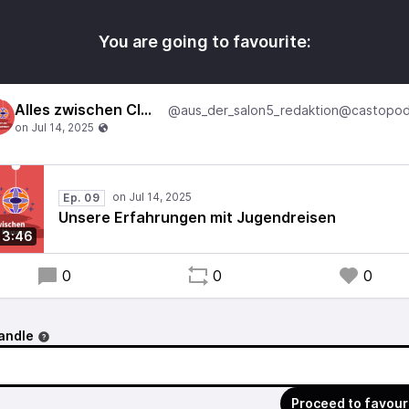
You are going to favourite:
Alles zwischen Club und Museum
Ep. 09
Unsere Erfahrungen mit Jugendreisen
13:46
0
0
0
andle
Proceed to favour