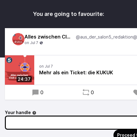
You are going to favourite:
Alles zwischen Club und Museum
Mehr als ein Ticket: die KUKUK
24:37
0
0
Your handle
Proceed 