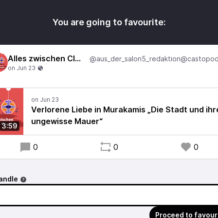
You are going to favourite:
Alles zwischen Club und Museum
Verlorene Liebe in Murakamis „Die Stadt und ihr
ungewisse Mauer“
3:59
0
0
0
andle
Proceed to favour