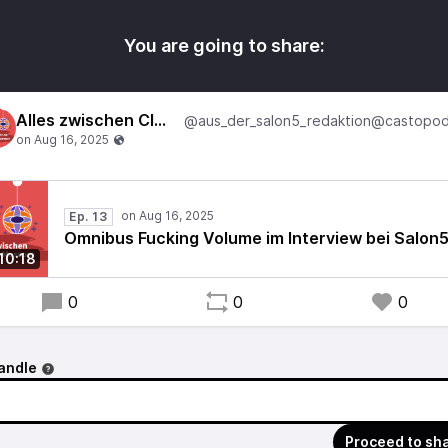
You are going to share:
Alles zwischen Club und Museum
Ep. 13
Omnibus Fucking Volume im Interview bei Salon
10:18
0
0
0
andle
Proceed to sh