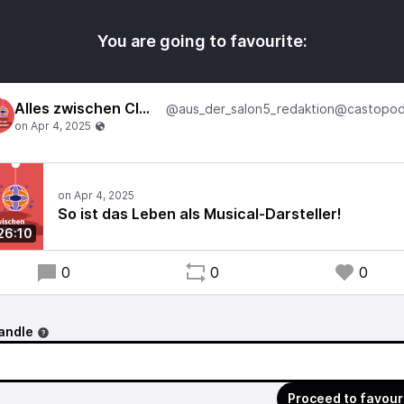
You are going to favourite:
Alles zwischen Club und Museum
So ist das Leben als Musical-Darsteller!
26:10
0
0
0
andle
Proceed to favour