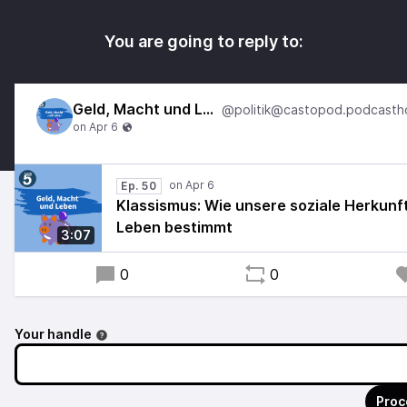
You are going to reply to:
Geld, Macht und Leben
Ep. 50
Klassismus: Wie unsere soziale Herkunf
Leben bestimmt
3:07
0
0
Your handle
Proc