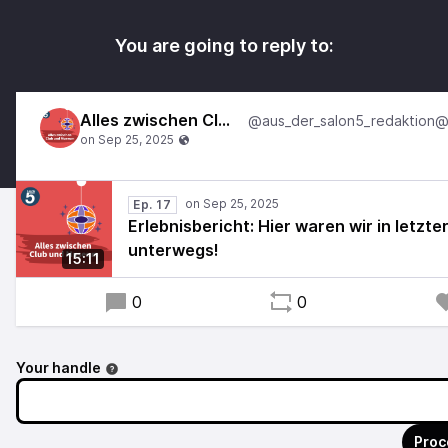
You are going to reply to:
Alles zwischen Club und Museum
Ep. 17
Erlebnisbericht: Hier waren wir in letzter
unterwegs!
15:11
0
0
Your handle
Proc