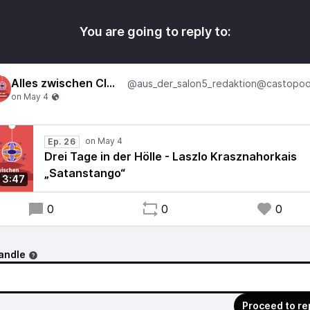
You are going to reply to:
Alles zwischen Club und Museum
Ep. 26
Drei Tage in der Hölle - Laszlo Krasznahorkais
„Satanstango“
3:47
0
0
0
andle
Proceed to re